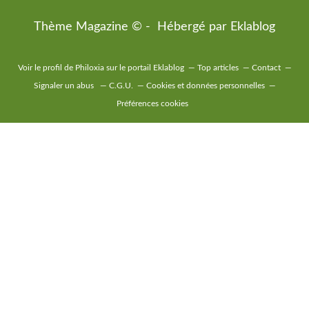
Thème Magazine © - Hébergé par
Eklablog
Voir le profil de
Philoxia
sur le portail Eklablog
Top articles
Contact
Signaler un abus
C.G.U.
Cookies et données personnelles
Préférences cookies