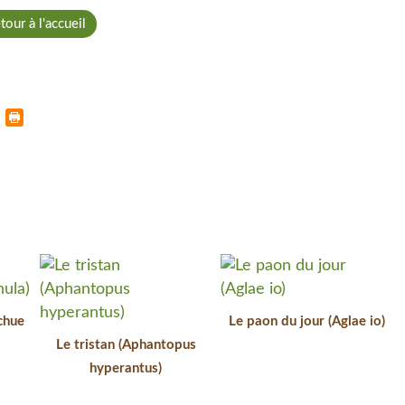
tour à l'accueil
chue
Le paon du jour (Aglae io)
Le tristan (Aphantopus
hyperantus)