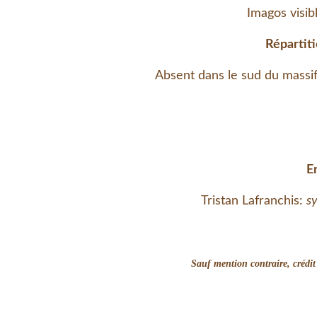
Imagos visi
Répartit
Absent dans le sud du massif 
E
Tristan Lafranchis:
s
Sauf mention contraire, crédi