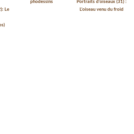
phodessins
Portraits d'oiseaux (31) :
): Le
L'oiseau venu du froid
os)