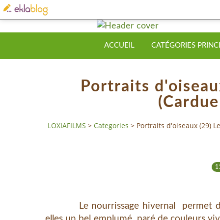
ACCUEIL
CATÉGORIES PRINC
Portraits d'oisea
(Carduel
LOXIAFILMS
>
Categories
>
Portraits d'oiseaux (29) 
1
Le nourrissage hivernal permet d'obs
elles un bel emplumé paré de couleurs viv