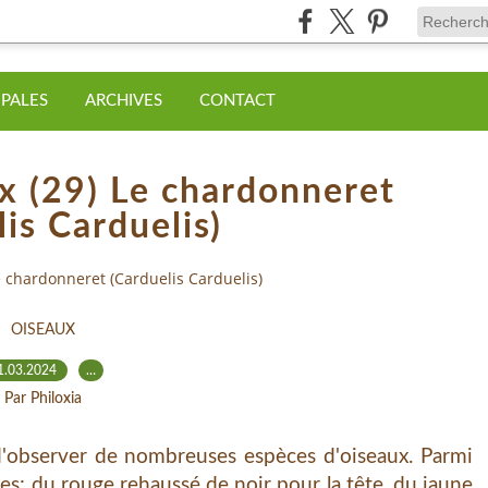
IPALES
ARCHIVES
CONTACT
ux (29) Le chardonneret
is Carduelis)
Le chardonneret (Carduelis Carduelis)
OISEAUX
1.03.2024
…
Par Philoxia
erver de nombreuses espèces d'oiseaux. Parmi
es: du rouge rehaussé de noir pour la tête, du jaune