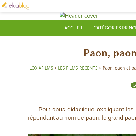
ACCUEIL
CATÉGORIES PRINC
Paon, paon
LOXIAFILMS
>
LES FILMS RECENTS
>
Paon, paon et p
1
Petit opus didactique expliquant les re
répondant au nom de paon: le grand paon, 