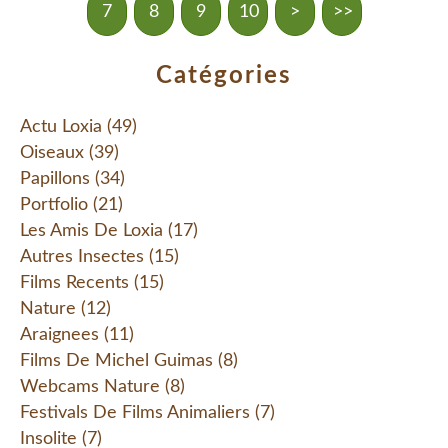
7
8
9
10
20
30
40
50
60
>
>>
Catégories
Actu Loxia
(49)
Oiseaux
(39)
Papillons
(34)
Portfolio
(21)
Les Amis De Loxia
(17)
Autres Insectes
(15)
Films Recents
(15)
Nature
(12)
Araignees
(11)
Films De Michel Guimas
(8)
Webcams Nature
(8)
Festivals De Films Animaliers
(7)
Insolite
(7)