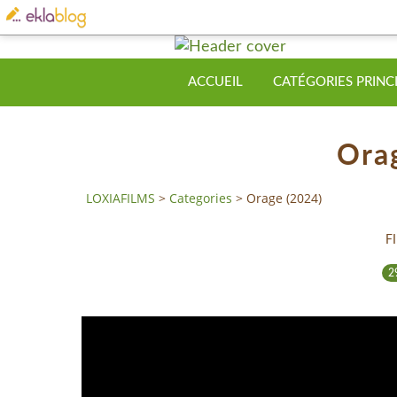
ACCUEIL
CATÉGORIES PRINC
Ora
LOXIAFILMS
>
Categories
>
Orage (2024)
F
2