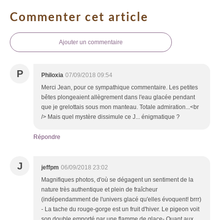
Commenter cet article
Ajouter un commentaire
P
Philoxia
07/09/2018 09:54
Merci Jean, pour ce sympathique commentaire. Les petites
bêtes plongeaient allègrement dans l'eau glacée pendant
que je grelottais sous mon manteau. Totale admiration...<br
/> Mais quel mystère dissimule ce J... énigmatique ?
Répondre
J
jeffpm
06/09/2018 23:02
Magnifiques photos, d'où se dégagent un sentiment de la
nature très authentique et plein de fraîcheur
(indépendamment de l'univers glacé qu'elles évoquent! brrr)
- La tache du rouge-gorge est un fruit d'hiver. Le pigeon voit
son double emporté par une flamme de glace- Quant aux