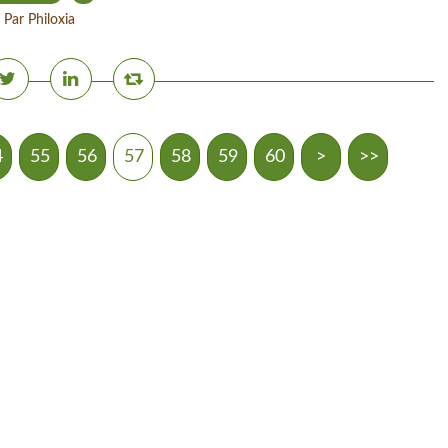
Par Philoxia
4
55
56
57
58
59
60
>
>>